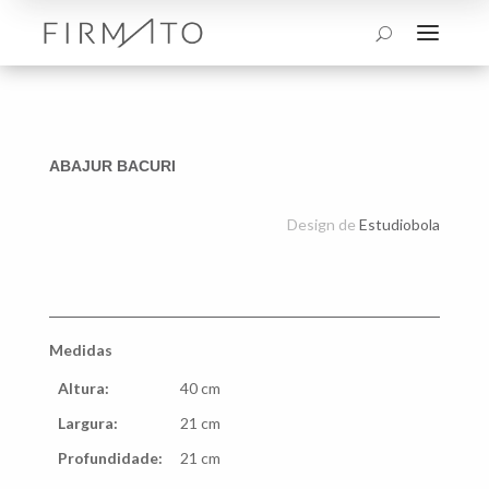
a
U
ABAJUR BACURI
Design de
Estudiobola
Medidas
Altura:
40 cm
Largura:
21 cm
Profundidade:
21 cm