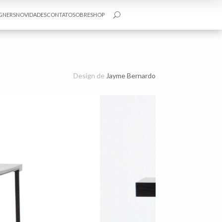
GNERS
NOVIDADES
CONTATO
SOBRE
SHOP
U
Design de
Jayme Bernardo