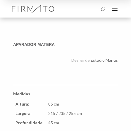
a
U
APARADOR MATERA
Design de
Estudio Manus
Medidas
Altura:
85 cm
Largura:
215 / 235 / 255 cm
Profundidade:
45 cm