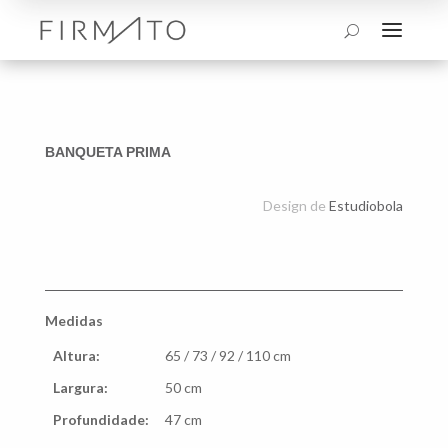
a
U
BANQUETA PRIMA
Design de
Estudiobola
Medidas
Altura:
65 / 73 / 92 / 110 cm
Largura:
50 cm
Profundidade:
47 cm