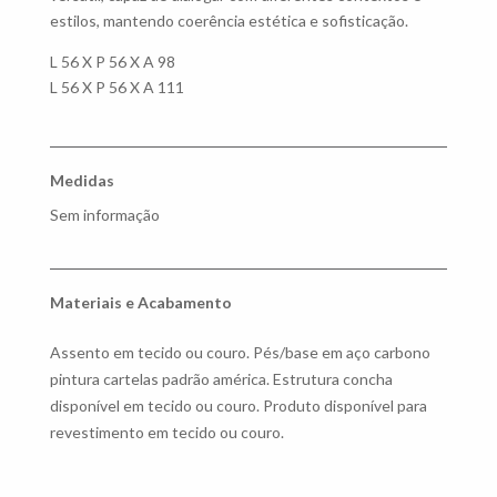
estilos, mantendo coerência estética e sofisticação.
L 56 X P 56 X A 98
L 56 X P 56 X A 111
Medidas
Sem informação
Materiais e Acabamento
Assento em tecido ou couro. Pés/base em aço carbono
pintura cartelas padrão américa. Estrutura concha
disponível em tecido ou couro. Produto disponível para
revestimento em tecido ou couro.