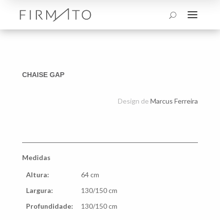
a
U
CHAISE GAP
Design de
Marcus Ferreira
Medidas
Altura:
64 cm
Largura:
130/150 cm
Profundidade:
130/150 cm