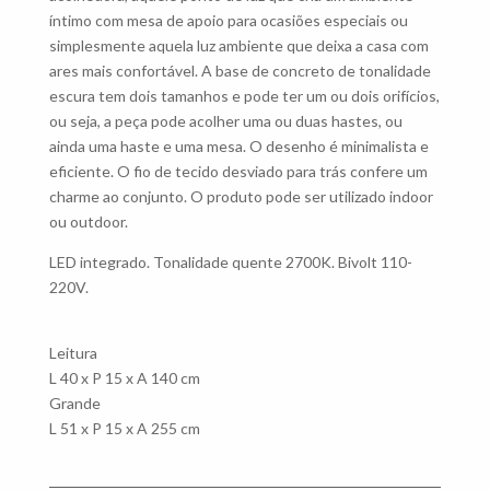
íntimo com mesa de apoio para ocasiões especiais ou
simplesmente aquela luz ambiente que deixa a casa com
ares mais confortável. A base de concreto de tonalidade
escura tem dois tamanhos e pode ter um ou dois orifícios,
ou seja, a peça pode acolher uma ou duas hastes, ou
ainda uma haste e uma mesa. O desenho é minimalista e
eficiente. O fio de tecido desviado para trás confere um
charme ao conjunto. O produto pode ser utilizado indoor
ou outdoor.
LED integrado. Tonalidade quente 2700K. Bivolt 110-
220V.
Leitura
L 40 x P 15 x A 140 cm
Grande
L 51 x P 15 x A 255 cm