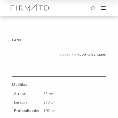
a
U
FAMI
Design de
Roberta Banqueri
Medidas
Altura:
85 cm
Largura:
293 cm
Profundidade:
102 cm