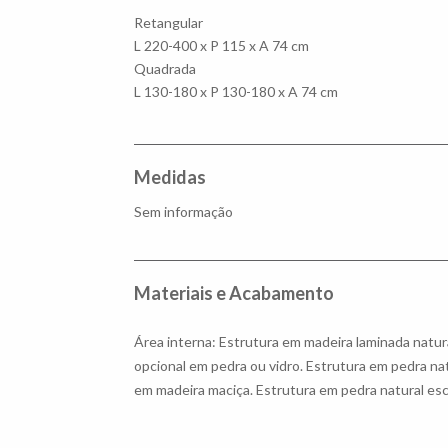
Retangular
L 220-400 x P 115 x A 74 cm
Quadrada
L 130-180 x P 130-180 x A 74 cm
Medidas
Sem informação
Materiais e Acabamento
Área interna: Estrutura em madeira laminada natu
opcional em pedra ou vidro. Estrutura em pedra nat
em madeira maciça. Estrutura em pedra natural es