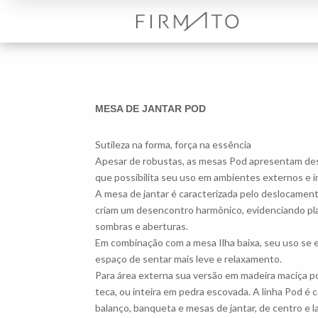
MESA DE JANTAR POD
Sutileza na forma, força na essência
Apesar de robustas, as mesas Pod apresentam desi
que possibilita seu uso em ambientes externos e i
A mesa de jantar é caracterizada pelo deslocamen
criam um desencontro harmônico, evidenciando pla
sombras e aberturas.
Em combinação com a mesa Ilha baixa, seu uso se 
espaço de sentar mais leve e relaxamento.
Para área externa sua versão em madeira maciça po
teca, ou inteira em pedra escovada. A linha Pod é 
balanço, banqueta e mesas de jantar, de centro e la