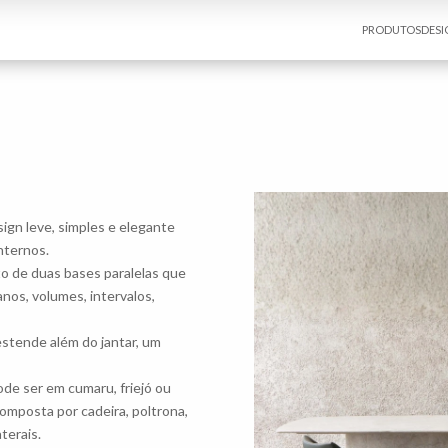
PRODUTOS
DESI
gn leve, simples e elegante
nternos.
to de duas bases paralelas que
nos, volumes, intervalos,
estende além do jantar, um
de ser em cumaru, friejó ou
composta por cadeira, poltrona,
terais.