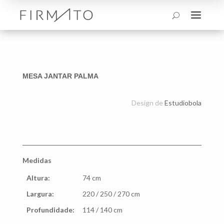
a
U
MESA JANTAR PALMA
Design de
Estudiobola
Medidas
Altura:
74 cm
Largura:
220 / 250 / 270 cm
Profundidade:
114 / 140 cm