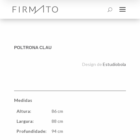
a
U
POLTRONA CLAU
Design de
Estudiobola
Medidas
Altura:
86 cm
Largura:
88 cm
Profundidade:
94 cm