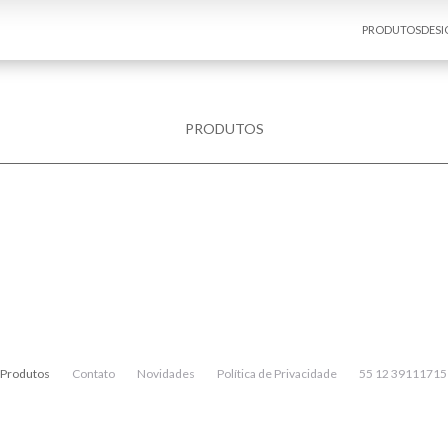
PRODUTOS
DESI
PRODUTOS
Produtos
Contato
Novidades
Política de Privacidade
55 12 39111715