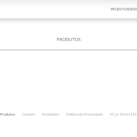
PRODUTOS
DESI
PRODUTOS
Produtos
Contato
Novidades
Política de Privacidade
55 12 39111715