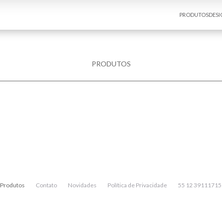
PRODUTOS
DESI
PRODUTOS
Produtos
Contato
Novidades
Política de Privacidade
55 12 39111715