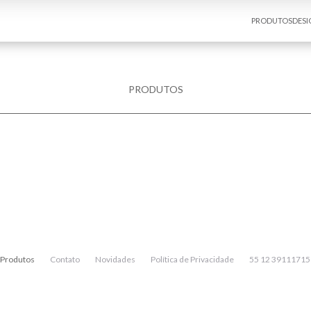
PRODUTOS
DESI
PRODUTOS
Produtos
Contato
Novidades
Política de Privacidade
55 12 39111715