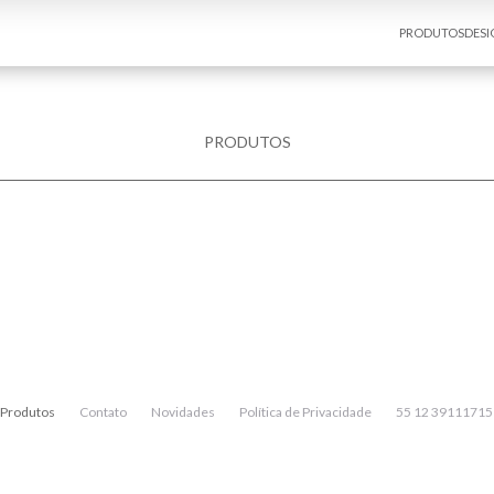
PRODUTOS
DESI
PRODUTOS
Produtos
Contato
Novidades
Política de Privacidade
55 12 39111715