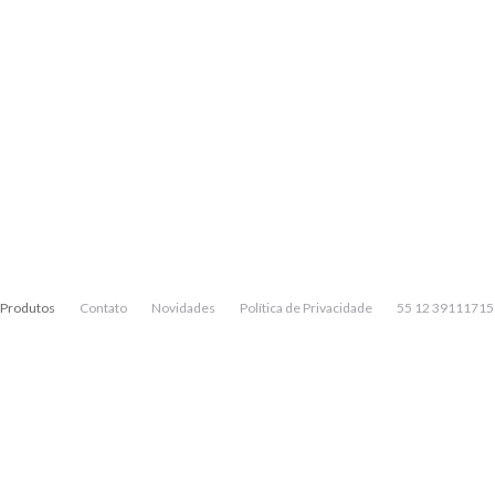
Produtos
Contato
Novidades
Política de Privacidade
55 12 39111715