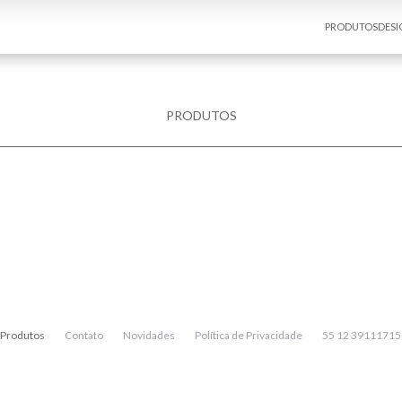
PRODUTOS
DESI
PRODUTOS
Produtos
Contato
Novidades
Política de Privacidade
55 12 39111715