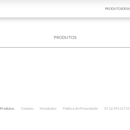
PRODUTOS
DESI
PRODUTOS
Produtos
Contato
Novidades
Política de Privacidade
55 12 39111715