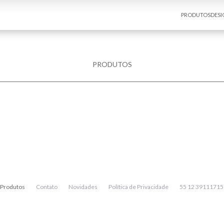
PRODUTOS
DESI
PRODUTOS
Produtos
Contato
Novidades
Política de Privacidade
55 12 39111715