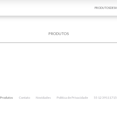
PRODUTOS
DESI
PRODUTOS
Produtos
Contato
Novidades
Política de Privacidade
55 12 39111715