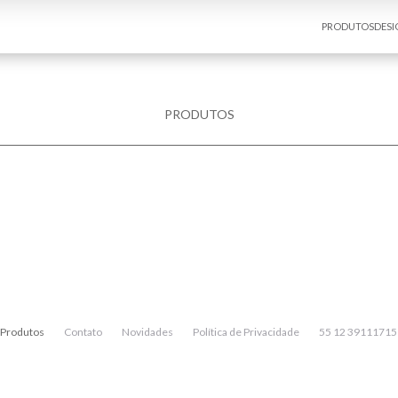
PRODUTOS
DESI
PRODUTOS
Produtos
Contato
Novidades
Política de Privacidade
55 12 39111715