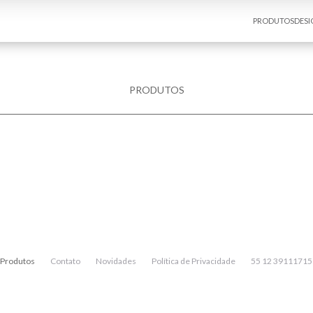
PRODUTOS
DESI
PRODUTOS
Produtos
Contato
Novidades
Política de Privacidade
55 12 39111715