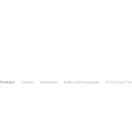
Produtos
Contato
Novidades
Política de Privacidade
55 12 39111715