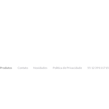
Produtos
Contato
Novidades
Política de Privacidade
55 12 39111715