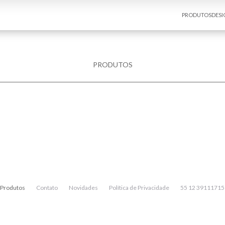
PRODUTOS
DESI
PRODUTOS
Produtos
Contato
Novidades
Política de Privacidade
55 12 39111715