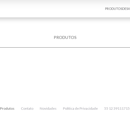
PRODUTOS
DESI
PRODUTOS
Produtos
Contato
Novidades
Política de Privacidade
55 12 39111715