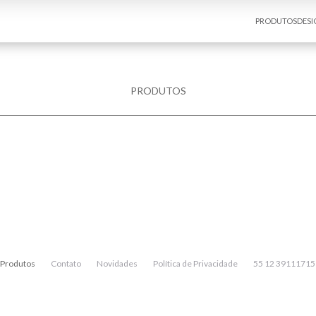
PRODUTOS
DESI
PRODUTOS
Produtos
Contato
Novidades
Política de Privacidade
55 12 39111715