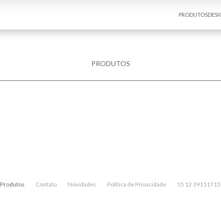
PRODUTOS
DESI
PRODUTOS
Produtos
Contato
Novidades
Política de Privacidade
55 12 39111715