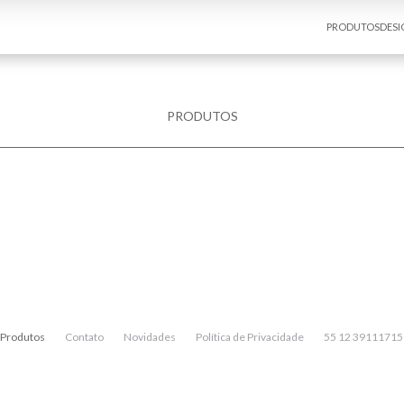
PRODUTOS
DESI
PRODUTOS
Produtos
Contato
Novidades
Política de Privacidade
55 12 39111715