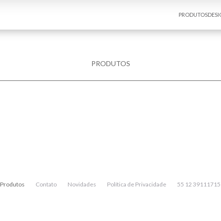
PRODUTOS
DESI
PRODUTOS
Produtos
Contato
Novidades
Política de Privacidade
55 12 39111715