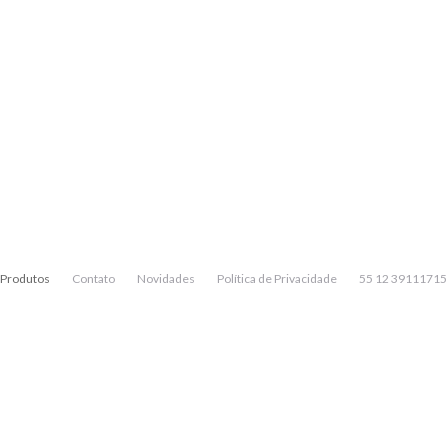
Produtos
Contato
Novidades
Política de Privacidade
55 12 39111715