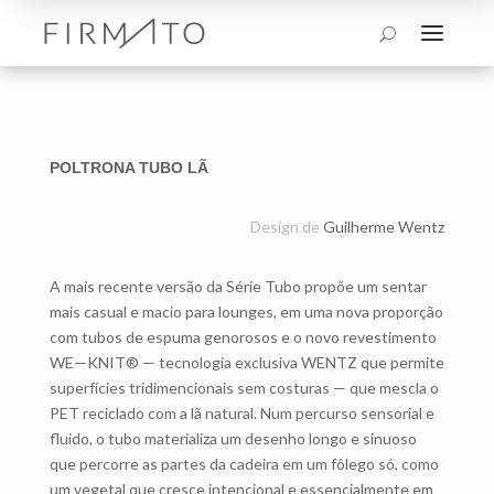
a
U
POLTRONA TUBO LÃ
Design de
Guilherme Wentz
A mais recente versão da Série Tubo propõe um sentar
mais casual e macio para lounges, em uma nova proporção
com tubos de espuma genorosos e o novo revestimento
WE—KNIT® — tecnologia exclusiva WENTZ que permite
superfícies tridimencionais sem costuras — que mescla o
PET reciclado com a lã natural. Num percurso sensorial e
fluido, o tubo materializa um desenho longo e sinuoso
que percorre as partes da cadeira em um fôlego só, como
um vegetal que cresce intencional e essencialmente em